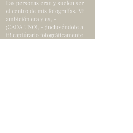
Las personas eran y suelen ser
el centro de mis fotografías. Mi
ambición era y es, -
¡CADA UNO!, - ¡incluyéndote a
ti! captúrarlo fotográficamente
como nunca antes te habías
visto. Quiero crear algo especial
para ti.
La ocasión para esto puede ser
muy variada y estoy
absolutamente abierto a tus
ideas y sugerencias. ¡Vamos!
Tu Momento
¡Capturemos -
para la Eternidad
!