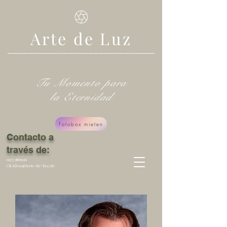
Arte de Luz
_____________________________
Tu Momento para
la Eternidad
Fotobox mieten
Contacto a
través de:
0173/3865116
Ch.Klose@arte-de-luz.de