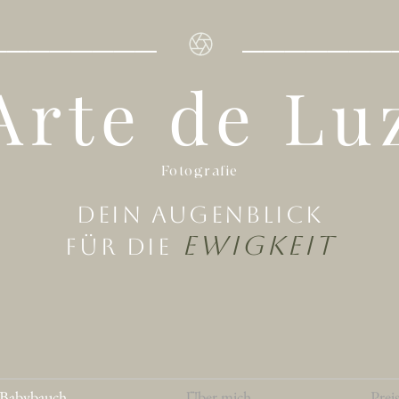
________ _______
Arte de Lu
Fotografie
Dein Augenblick
Ewigkeit
für die
Babybauch
Über mich
Prei